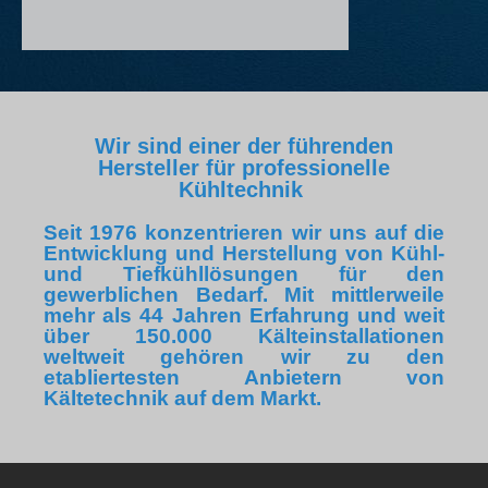
Wir sind einer der führenden
Hersteller für professionelle
Kühltechnik
Seit 1976 konzentrieren wir uns auf die
Entwicklung und Herstellung von Kühl-
und Tiefkühllösungen für den
gewerblichen Bedarf. Mit mittlerweile
mehr als 44 Jahren Erfahrung und weit
über 150.000 Kälteinstallationen
weltweit gehören wir zu den
etabliertesten Anbietern von
Kältetechnik auf dem Markt.