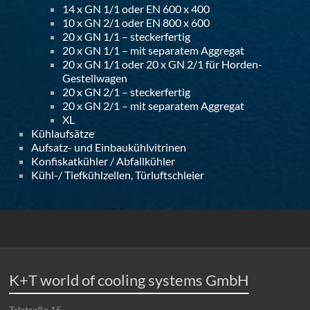
14 x GN 1/1 oder EN 600 x 400
10 x GN 2/1 oder EN 800 x 600
20 x GN 1/1 – steckerfertig
20 x GN 1/1 – mit separatem Aggregat
20 x GN 1/1 oder 20 x GN 2/1 für Horden-
Gestellwagen
20 x GN 2/1 – steckerfertig
20 x GN 2/1 – mit separatem Aggregat
XL
Kühlaufsätze
Aufsatz- und Einbaukühlvitrinen
Konfiskatkühler / Abfallkühler
Kühl-/ Tiefkühlzellen, Türluftschleier
K+T world of cooling systems GmbH
Talstraße 15