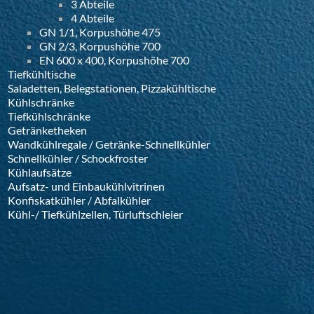
3 Abteile
4 Abteile
GN 1/1, Korpushöhe 475
GN 2/3, Korpushöhe 700
EN 600 x 400, Korpushöhe 700
Tiefkühltische
Saladetten, Belegstationen, Pizzakühltische
Kühlschränke
Tiefkühlschränke
Getränketheken
Wandkühlregale / Getränke-Schnellkühler
Schnellkühler / Schockfroster
Kühlaufsätze
Aufsatz- und Einbaukühlvitrinen
Konfiskatkühler / Abfalkühler
Kühl-/ Tiefkühlzellen, Türluftschleier