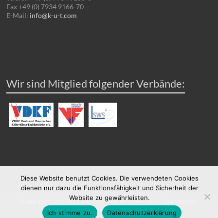
Fax +49 (0) 7934 9166-70
E-Mail:
info@k-u-t.com
Wir sind Mitglied folgender Verbände:
Diese Website benutzt Cookies. Die verwendeten Cookies
dienen nur dazu die Funktionsfähigkeit und Sicherheit der
Website zu gewährleisten.
Copyright © 2026
K+T
. Alle Rechte vorbehalten. Theme
Spacious
von
ThemeGrill. Powered by:
WordPress
.
Ich stimme zu.
Datenschutzerklärung