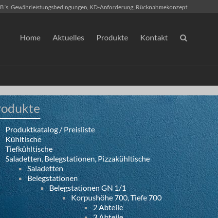
B´s, Gewährleistungsbedingungen, KD-Anforderung, Rücknahmekonzept
Home
Aktuelles
Produkte
Kontakt
rodukte
Produktkatalog / Preisliste
Kühltische
Tiefkühltische
Saladetten, Belegstationen, Pizzakühltische
Saladetten
Belegstationen
Belegstationen GN 1/1
Korpushöhe 700, Tiefe 700
2 Abteile
3 Abteile